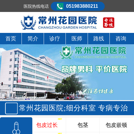
051983880211
医院热线电话
首页
简介
诊疗
医师
路线
咨询
常州花园医院;细分科室 专病专治
包皮过长
包茎
包皮嵌顿