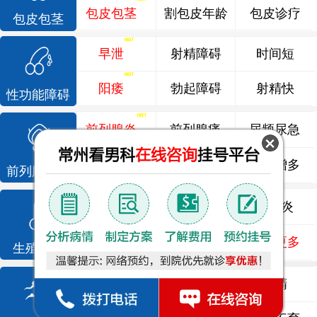
包皮包茎
割包皮年龄
包皮诊疗
包皮包茎
早泄
射精障碍
时间短
阳痿
勃起障碍
射精快
性功能障碍
前列腺炎
前列腺痛
尿频尿急
前列腺增生
排尿不畅
夜尿增多
前列腺疾病
龟头炎
睾丸炎
尿道炎
尿相关
泌尿感染
了解更多
生殖感染
死精
少精
弱精