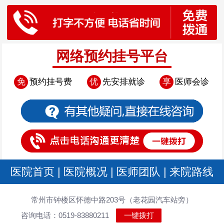
网络预约挂号平台
免
预约挂号费
优
先安排就诊
享
医师会诊
医院首页
|
医院概况
|
医师团队
|
来院路线
常州市钟楼区怀德中路203号（老花园汽车站旁）
咨询电话：0519-83880211
一键拨打