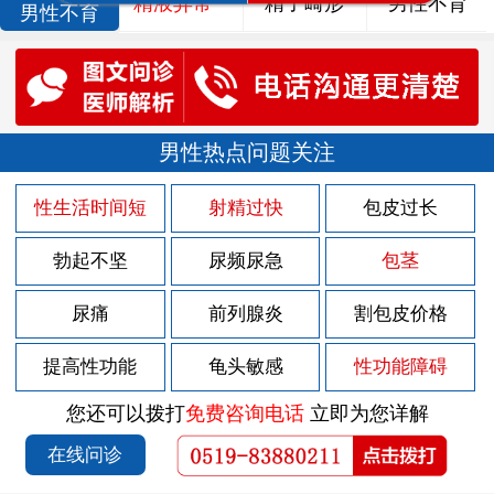
精液异常
精子畸形
男性不育
男性不育
男性热点问题关注
性生活时间短
射精过快
包皮过长
勃起不坚
尿频尿急
包茎
尿痛
前列腺炎
割包皮价格
提高性功能
龟头敏感
性功能障碍
您还可以拨打
免费咨询电话
立即为您详解
在线问诊