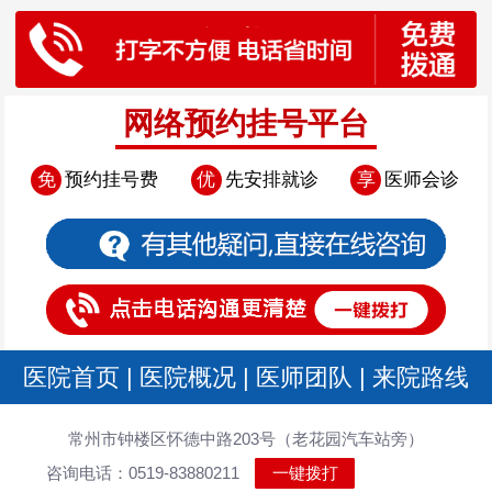
网络预约挂号平台
免
预约挂号费
优
先安排就诊
享
医师会诊
医院首页
|
医院概况
|
医师团队
|
来院路线
常州市钟楼区怀德中路203号（老花园汽车站旁）
咨询电话：0519-83880211
一键拨打