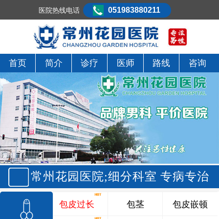
051983880211
医院热线电话
首页
简介
诊疗
医师
路线
咨询
常州花园医院;细分科室 专病专治
包皮过长
包茎
包皮嵌顿