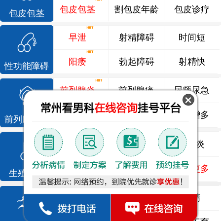
包皮包茎
割包皮年龄
包皮诊疗
包皮包茎
早泄
射精障碍
时间短
阳痿
勃起障碍
射精快
性功能障碍
前列腺炎
前列腺痛
尿频尿急
前列腺增生
排尿不畅
夜尿增多
前列腺疾病
龟头炎
睾丸炎
尿道炎
尿相关
泌尿感染
了解更多
生殖感染
死精
少精
弱精