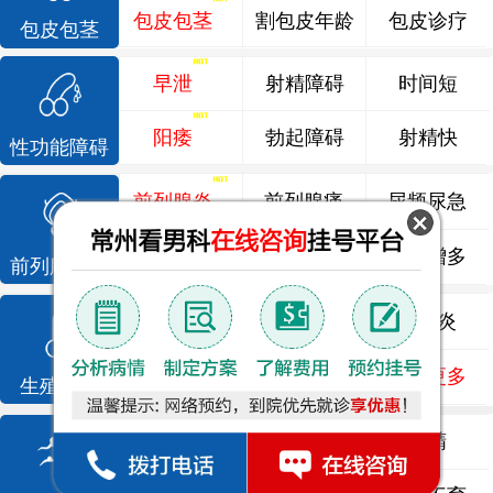
包皮包茎
割包皮年龄
包皮诊疗
包皮包茎
早泄
射精障碍
时间短
阳痿
勃起障碍
射精快
性功能障碍
前列腺炎
前列腺痛
尿频尿急
前列腺增生
排尿不畅
夜尿增多
前列腺疾病
龟头炎
睾丸炎
尿道炎
尿相关
泌尿感染
了解更多
生殖感染
死精
少精
弱精