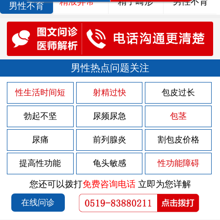
精液异常
精子畸形
男性不育
男性不育
男性热点问题关注
性生活时间短
射精过快
包皮过长
勃起不坚
尿频尿急
包茎
尿痛
前列腺炎
割包皮价格
提高性功能
龟头敏感
性功能障碍
您还可以拨打
免费咨询电话
立即为您详解
在线问诊