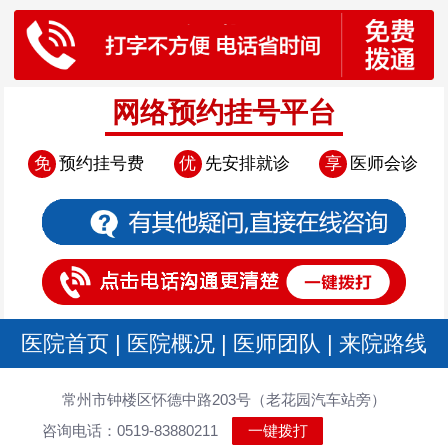
网络预约挂号平台
免
预约挂号费
优
先安排就诊
享
医师会诊
医院首页
|
医院概况
|
医师团队
|
来院路线
常州市钟楼区怀德中路203号（老花园汽车站旁）
咨询电话：0519-83880211
一键拨打