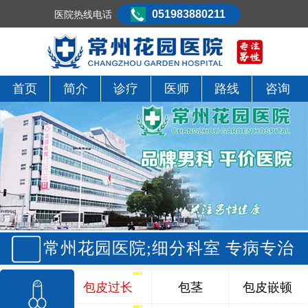
051983880211
医院热线电话
首页
简介
诊疗
医师
路线
咨询
常州花园医院;细分科室 专病专治
包皮过长
包茎
包皮嵌顿