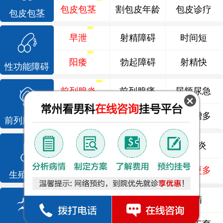
包皮包茎
割包皮年龄
包皮诊疗
包皮包茎
早泄
射精障碍
时间短
阳痿
勃起障碍
射精快
性功能障碍
前列腺炎
前列腺痛
尿频尿急
前列腺增生
排尿不畅
夜尿增多
前列腺疾病
龟头炎
睾丸炎
尿道炎
尿相关
泌尿感染
了解更多
生殖感染
死精
少精
弱精