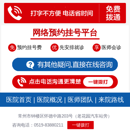
网络预约挂号平台
免
预约挂号费
优
先安排就诊
享
医师会诊
医院首页
|
医院概况
|
医师团队
|
来院路线
常州市钟楼区怀德中路203号（老花园汽车站旁）
咨询电话：0519-83880211
一键拨打