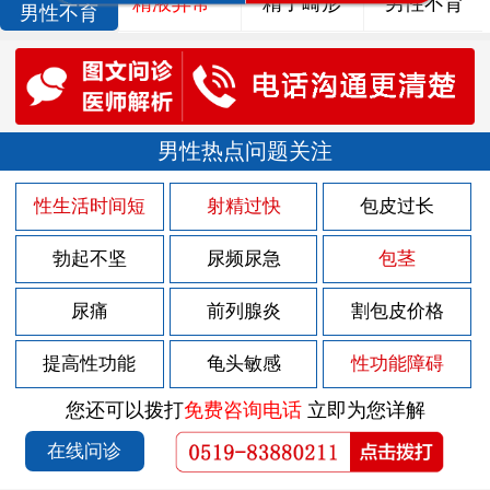
精液异常
精子畸形
男性不育
男性不育
男性热点问题关注
性生活时间短
射精过快
包皮过长
勃起不坚
尿频尿急
包茎
尿痛
前列腺炎
割包皮价格
提高性功能
龟头敏感
性功能障碍
您还可以拨打
免费咨询电话
立即为您详解
在线问诊