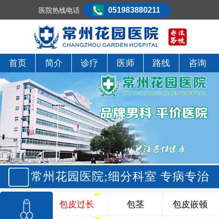
051983880211
医院热线电话
首页
简介
诊疗
医师
路线
咨询
常州花园医院;细分科室 专病专治
包皮过长
包茎
包皮嵌顿