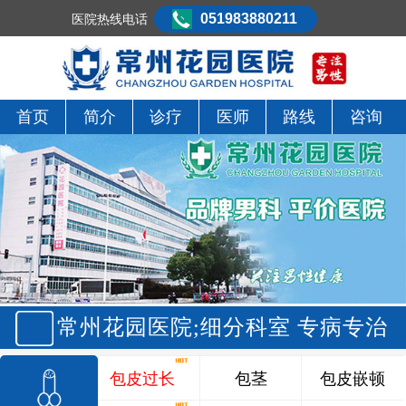
051983880211
医院热线电话
首页
简介
诊疗
医师
路线
咨询
常州花园医院;细分科室 专病专治
包皮过长
包茎
包皮嵌顿