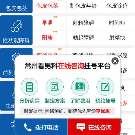
包皮包茎
割包皮年龄
包皮诊疗
包皮包茎
早泄
射精障碍
时间短
阳痿
勃起障碍
射精快
性功能障碍
前列腺炎
前列腺痛
尿频尿急
前列腺增生
排尿不畅
夜尿增多
前列腺疾病
龟头炎
睾丸炎
尿道炎
尿相关
泌尿感染
了解更多
生殖感染
死精
少精
弱精