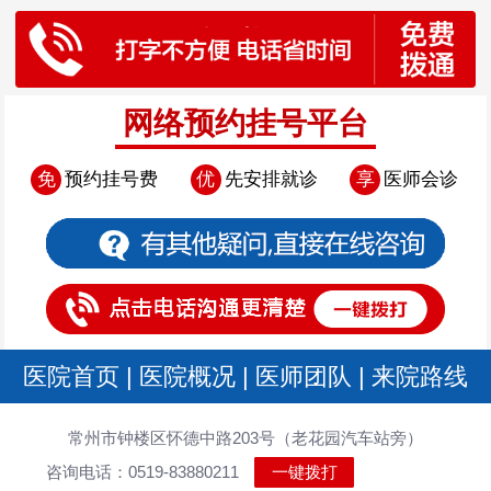
网络预约挂号平台
免
预约挂号费
优
先安排就诊
享
医师会诊
医院首页
|
医院概况
|
医师团队
|
来院路线
常州市钟楼区怀德中路203号（老花园汽车站旁）
咨询电话：0519-83880211
一键拨打