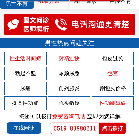
精液异常
精子畸形
男性不育
男性不育
男性热点问题关注
性生活时间短
射精过快
包皮过长
勃起不坚
尿频尿急
包茎
尿痛
前列腺炎
割包皮价格
提高性功能
龟头敏感
性功能障碍
您还可以拨打
免费咨询电话
立即为您详解
在线问诊