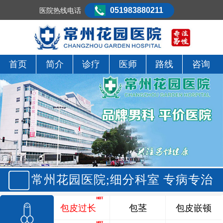
051983880211
医院热线电话
首页
简介
诊疗
医师
路线
咨询
常州花园医院;细分科室 专病专治
包皮过长
包茎
包皮嵌顿