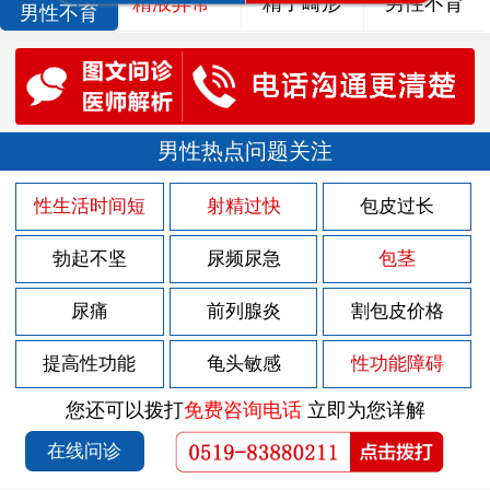
精液异常
精子畸形
男性不育
男性不育
男性热点问题关注
性生活时间短
射精过快
包皮过长
勃起不坚
尿频尿急
包茎
尿痛
前列腺炎
割包皮价格
提高性功能
龟头敏感
性功能障碍
您还可以拨打
免费咨询电话
立即为您详解
在线问诊