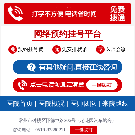
网络预约挂号平台
免
预约挂号费
优
先安排就诊
享
医师会诊
医院首页
|
医院概况
|
医师团队
|
来院路线
常州市钟楼区怀德中路203号（老花园汽车站旁）
咨询电话：0519-83880211
一键拨打