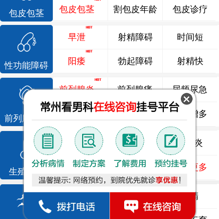
包皮包茎
割包皮年龄
包皮诊疗
包皮包茎
早泄
射精障碍
时间短
阳痿
勃起障碍
射精快
性功能障碍
前列腺炎
前列腺痛
尿频尿急
前列腺增生
排尿不畅
夜尿增多
前列腺疾病
龟头炎
睾丸炎
尿道炎
尿相关
泌尿感染
了解更多
生殖感染
死精
少精
弱精